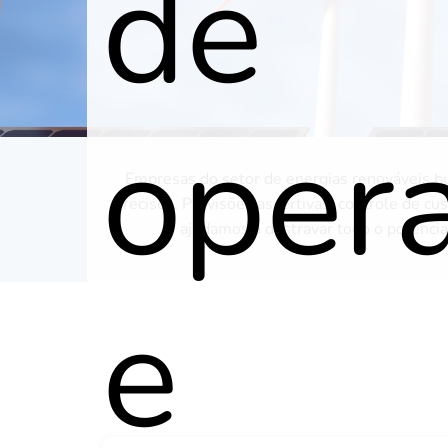
de
oper
Empresas do setor de energias renováveis bu
precisos. Previsões assertivas, controle de cus
ajudamos a destravar todo o potencia
e