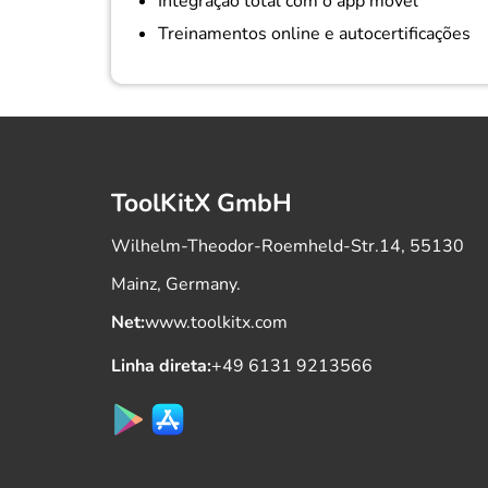
Integração total com o app móvel
Treinamentos online e autocertificações
ToolKitX GmbH
Wilhelm-Theodor-Roemheld-Str.14, 55130
Mainz, Germany.
Net:
www.toolkitx.com
Linha direta:
+49 6131 9213566