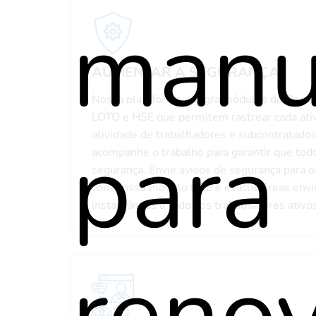
manu
AUMENTAR A SEGURANÇA
Nossa plataforma integra módulos de Permi
LOTO e HSE que permitem rastrear cada ativi
para
atividade de trabalhadores e subcontratado
acompanhe o trabalho para garantir que tod
segurança. Envie avisos de segurança para o
com nosso módulo HSE e evacue áreas env
instantâneas a todos os trabalhadores ativos
renov