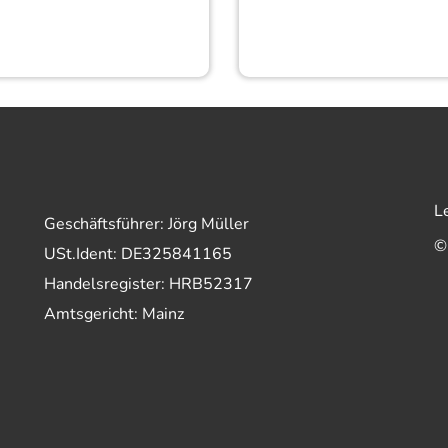
L
Geschäftsführer: Jörg Müller
©
USt.Ident: DE325841165
Handelsregister: HRB52317
Amtsgericht: Mainz