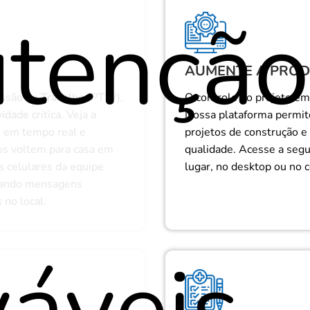
tenção
AUMENTE A PROD
ssão de Trabalho (PTW),
O controle do projeto em 
dade crítica. Veja a
Nossa plataforma permite
s em tempo real e
projetos de construção 
os voltem para casa em
qualidade. Acesse a segu
s celulares da equipe
lugar, no desktop ou no c
iando mensagens
 no local.
áveis