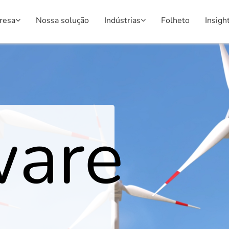
resa
Nossa solução
Indústrias
Folheto
Insigh
ware