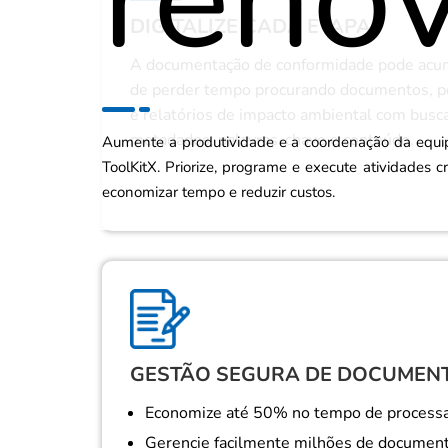
DIGITALIZE CADA ETAPA
A documentação de conformidade pode acum
de perder tempo procurando documentos, p
e relatórios de impacto ambiental com busc
metadados, palavras-chave e conteúdo.
Aumente a produtividade e a coordenação da equi
ToolKitX. Priorize, programe e execute atividades c
economizar tempo e reduzir custos.
GESTÃO SEGURA DE DOCUMEN
Economize até 50% no tempo de proces
Gerencie facilmente milhões de documen