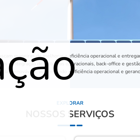
ação
scam maneiras de melhorar a eficiência operacional e entrega
tos e integração de sistemas operacionais, back-office e gestã
l das renováveis, aumentando a eficiência operacional e gerand
EXPLORAR
NOSSOS SERVIÇOS