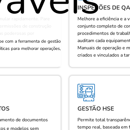
INSPEÇÕES DE Q
ular rapidamente. Pare
Melhore a eficiência e a
ermissões de construção
conjunto completo de con
as poderosas por
procedimentos de trabalh
auditam cada equipament
pe com a ferramenta de gestão
Manuais de operação e 
ríticas para melhorar operações,
criados e vinculados a ta
TOS
GESTÃO HSE
samento de documentos
Permite total transparên
tempo real, baseada em f
tos e modelos sem