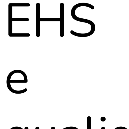
EHS
e