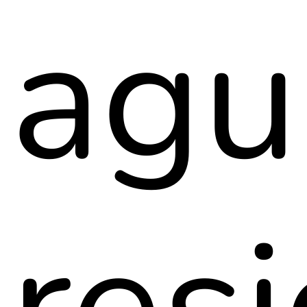
agu
res