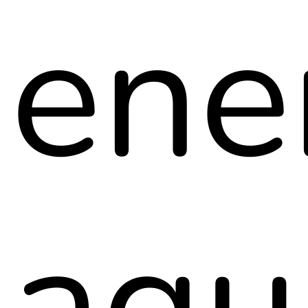
ene
agu