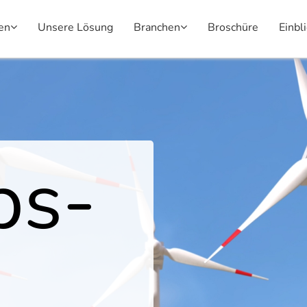
en
Unsere Lösung
Branchen
Broschüre
Einbl
bs-