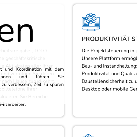
en
PRODUKTIVITÄT S
rbeitsfreigabe-, LOTO-
Die Projektsteuerung in a
e geschäftskritische
Unsere Plattform ermögli
e Aktivitäten aller Ihrer
Bau- und Instandhaltung
tät und Koordination mit dem
 und verfolgen Sie deren
Produktivität und Qualitä
n, planen und führen Sie
r nach Hause zurückkehrt.
Baustellensicherheit zu 
b zu verbessern, Zeit zu sparen
biltelefone Ihrer
Desktop oder mobile Ger
akuieren Sie Bereiche
Mitarbeiter.