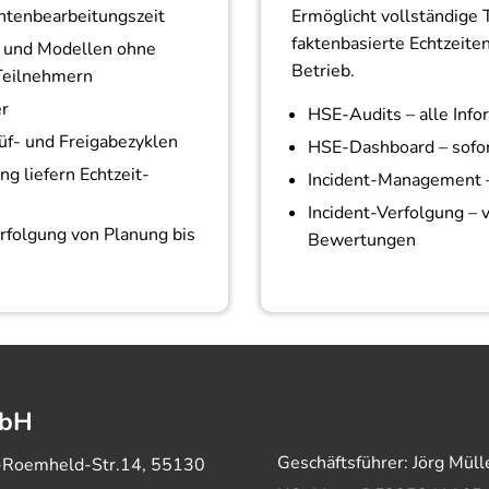
ntenbearbeitungszeit
Ermöglicht vollständige T
faktenbasierte Echtzeite
 und Modellen ohne
Betrieb.
 Teilnehmern
er
HSE-Audits – alle Info
üf- und Freigabezyklen
HSE-Dashboard – sofor
g liefern Echtzeit-
Incident-Management 
Incident-Verfolgung – 
erfolgung von Planung bis
Bewertungen
mbH
Geschäftsführer: Jörg Müll
-Roemheld-Str.14, 55130