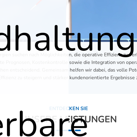
dhaltun
en suchen nach Möglichkeiten, die operative Effizienz zu ver
kte Prognosen, Kostenkontrolle sowie die Integration von op
en entscheidend. Gemeinsam helfen wir dabei, das volle Poten
ffizienz zu steigern und stärker kundenorientierte Ergebnisse 
erbare
ENTDECKEN SIE
UNSERE LEISTUNGEN