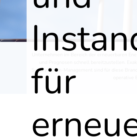
Instan
Unternehmen im Bereich der erneuerbaren Energi
für
und Prognosen schnell bereitzustellen. Exa
Supply-Chain-Management sind für diese Branch
operative E
erneu