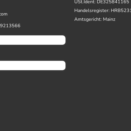
USt.Ident: DE325841165
Handelsregister: HRB523
.com
Amtsgericht: Mainz
 9213566