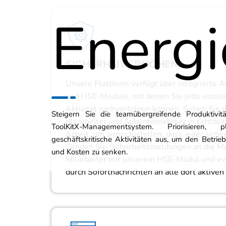
Energi
SICHERHEIT ERHÖHEN
Unsere Plattform verfügt über integrierte A
und HSE-Module, mit denen Sie jede einzeln
Aktivität nachverfolgen können. Sehen Sie di
Steigern Sie die teamübergreifende Produktivi
Mitarbeiter und Subunternehmer in Echtzeit
ToolKitX-Managementsystem. Priorisiere
Arbeit, um sicherzustellen, dass jeder siche
geschäftskritische Aktivitäten aus, um den Betrie
Senden Sie Sicherheitsmeldungen an die Mo
und Kosten zu senken.
Mitarbeiter mit unserem HSE-Modul und ev
durch Sofortnachrichten an alle dort aktiven 